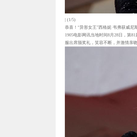
| (1/5)
恭喜！“异形女王”西格妮·韦弗获威尼斯终身
1905电影网讯当地时间8月28日，
服出席颁奖礼，笑容不断，并激情亲