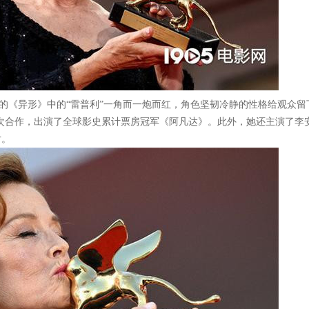
科特的《异形》中的“雷普利”一角而一炮而红，角色坚韧冷静的性格给观众
次合作，出演了全球影史累计票房冠军《阿凡达》。此外，她还主演了李
片。