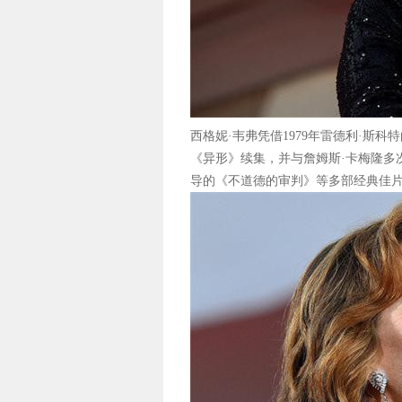
西格妮·韦弗凭借1979年雷德利·斯
《异形》续集，并与詹姆斯·卡梅隆多
导的《不道德的审判》等多部经典佳