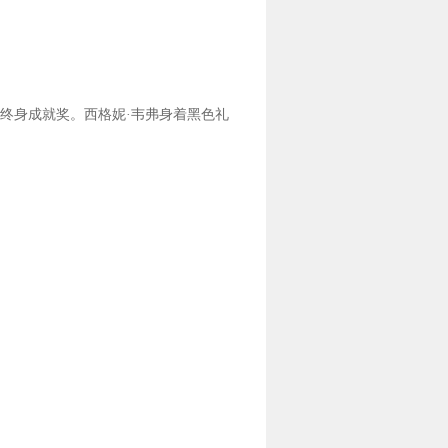
奖终身成就奖。西格妮·韦弗身着黑色礼