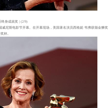
成就奖 | (2/9)
第81届威尼斯电影节开幕。在开幕现场，美国著名演员西格妮·韦弗获颁金狮
吻奖杯。