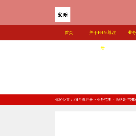
首页
关于FH至尊注
业
册
你的位置：
FH至尊注册
>
业务范围
> 西格妮·韦